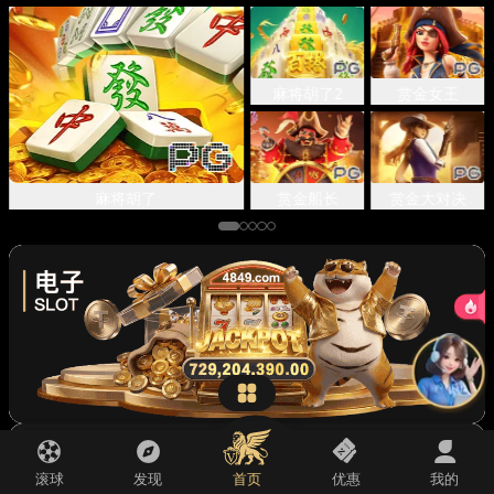
先点击
，再
“添加到主屏幕”
麻将胡了2
赏金女王
麻将胡了
赏金船长
赏金大对决
滚球
发现
首页
优惠
我的