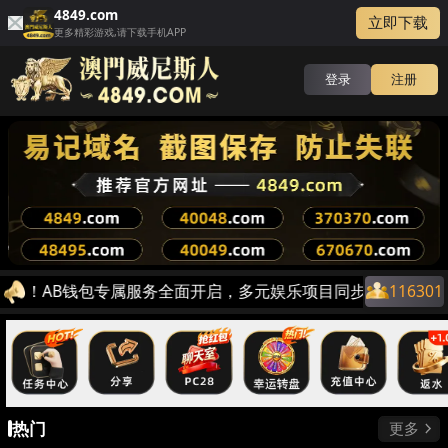
4849.com
立即下载
更多精彩游戏,请下载手机APP
登录
注册
不断！AB钱包专属服务全面开启，多元娱乐项目同步开放，电子、
116301
热门
更多
关闭